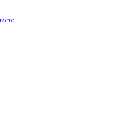
TACTO